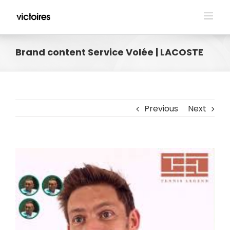
Skip
to
content
Brand content Service Volée | LACOSTE
Previous
Next
View
Larger
Image