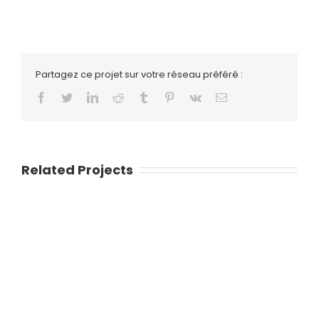
Partagez ce projet sur votre réseau préféré :
Facebook
Twitter
LinkedIn
Reddit
Tumblr
Pinterest
Vk
Email
Related Projects
Victoires - 18, rue Oberkampf, 75011 Paris. B.sorge@victoires.io -
06 46 80 28 21 © Victoires - Groupe V - 2020 | Tous droits